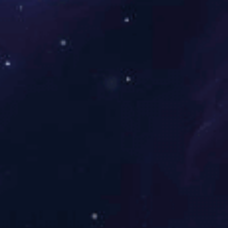
案例展示
案例展示
→
开云手机官方版
登录入口-开云
（中国）