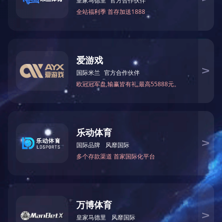
开云手机官方版登录入口-开云（中国）
总 机：021-62476799
销 售：李工
电 话：18001749227
销 售：周工
电 话：13636353316
邮 箱：363621391@qq.com
传 真：021-62475564
邮 编：200040
网 址：josephleeweien.com
地 址：上海市普陀区同普路1225弄16号402室